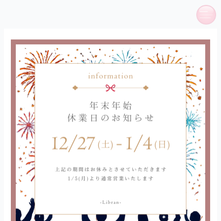
内
容
を
ス
キ
ッ
プ