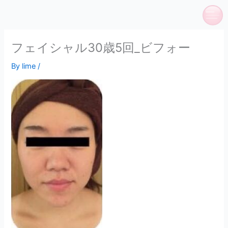
内
容
を
ス
フェイシャル30歳5回_ビフォー
キ
By
lime
/
ッ
プ