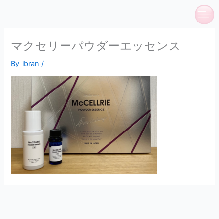
内
容
を
ス
マクセリーパウダーエッセンス
キ
By
libran
/
ッ
プ