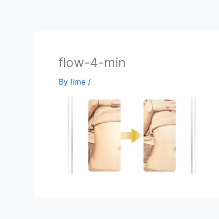
内
容
を
ス
キ
flow-4-min
ッ
By
lime
/
プ