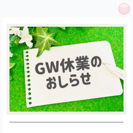
内
容
を
ス
キ
ッ
プ