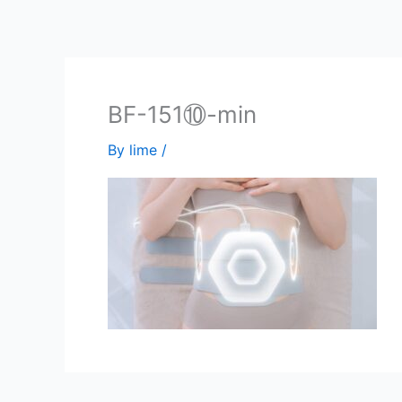
内
容
を
ス
キ
BF-151⑩-min
ッ
By
lime
/
プ